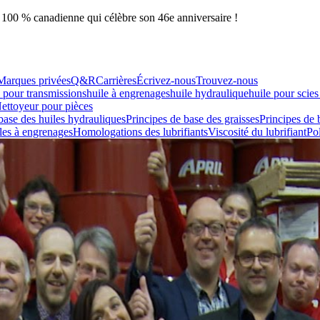
e 100 % canadienne qui célèbre son 46e anniversaire !
Marques privées
Q&R
Carrières
Écrivez-nous
Trouvez-nous
e pour transmissions
huile à engrenages
huile hydraulique
huile pour scies
ettoyeur pour pièces
base des huiles hydrauliques
Principes de base des graisses
Principes de 
iles à engrenages
Homologations des lubrifiants
Viscosité du lubrifiant
Pol