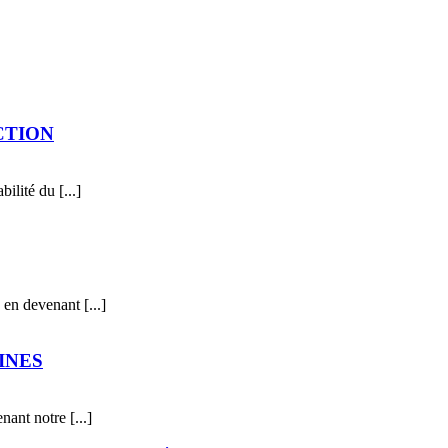
CTION
lité du [...]
 en devenant [...]
INES
ant notre [...]