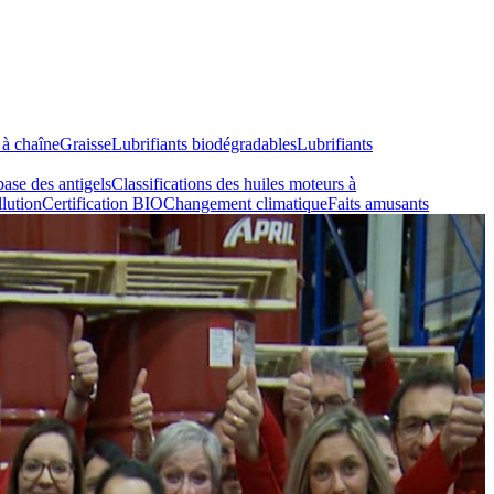
 à chaîne
Graisse
Lubrifiants biodégradables
Lubrifiants
base des antigels
Classifications des huiles moteurs à
lution
Certification BIO
Changement climatique
Faits amusants