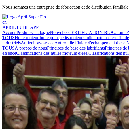
Nous sommes une entreprise de fabrication et de distribution familial
en
APRIL LUBE APP
Accueil
Produits
Catalogue
Nouvelles
CERTIFICATION BIO
Garantie
TOUS
Huile moteur
huile pour petits moteurs
huile moteur diesel
fluid
industriels
Antigel
Lave-glace
Antirouille
Fluide d'échappement diesel
N
TOUS
À propos de nous
Principes de base des lubrifiants
Principes de 
essence
Classifications des huiles moteurs diesel
Classifications des hu