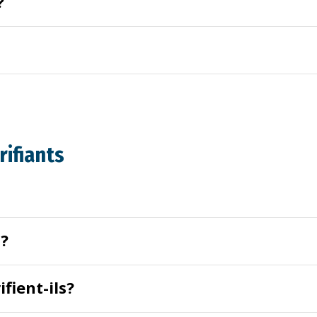
?
rifiants
s?
fient-ils?