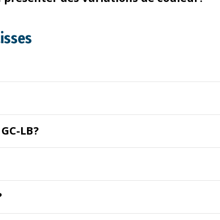
aisses
 GC-LB?
?