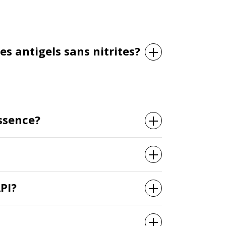
es antigels sans nitrites?
essence?
API?