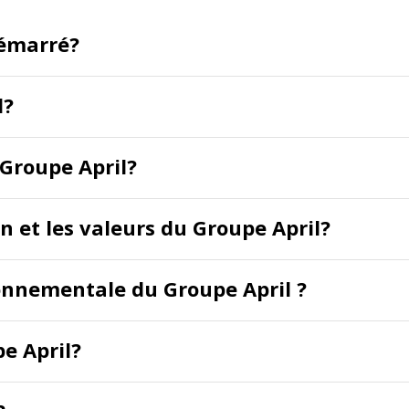
démarré?
l?
Groupe April?
on et les valeurs du Groupe April?
ronnementale du Groupe April ?
pe April?