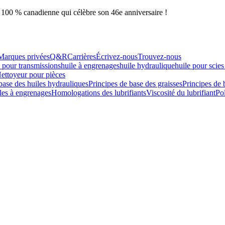
e 100 % canadienne qui célèbre son 46e anniversaire !
Marques privées
Q&R
Carrières
Écrivez-nous
Trouvez-nous
e pour transmissions
huile à engrenages
huile hydraulique
huile pour scies
ettoyeur pour pièces
base des huiles hydrauliques
Principes de base des graisses
Principes de 
iles à engrenages
Homologations des lubrifiants
Viscosité du lubrifiant
Pol