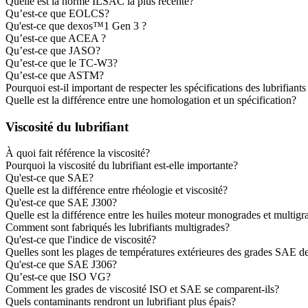
Quelle est la norme ILSAC la plus récente?
Qu’est-ce que EOLCS?
Qu'est-ce que dexos™1 Gen 3 ?
Qu’est-ce que ACEA ?
Qu’est-ce que JASO?
Qu’est-ce que le TC-W3?
Qu’est-ce que ASTM?
Pourquoi est-il important de respecter les spécifications des lubrifia
Quelle est la différence entre une homologation et un spécification?
Viscosité du lubrifiant
À quoi fait référence la viscosité?
Pourquoi la viscosité du lubrifiant est-elle importante?
Qu'est-ce que SAE?
Quelle est la différence entre rhéologie et viscosité?
Qu'est-ce que SAE J300?
Quelle est la différence entre les huiles moteur monogrades et multigr
Comment sont fabriqués les lubrifiants multigrades?
Qu'est-ce que l'indice de viscosité?
Quelles sont les plages de températures extérieures des grades SAE d
Qu'est-ce que SAE J306?
Qu’est-ce que ISO VG?
Comment les grades de viscosité ISO et SAE se comparent-ils?
Quels contaminants rendront un lubrifiant plus épais?