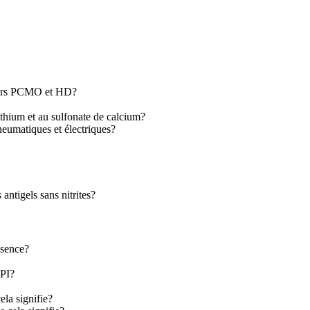
cteurs PCMO et HD?
lithium et au sulfonate de calcium?
neumatiques et électriques?
antigels sans nitrites?
ssence?
API?
ela signifie?