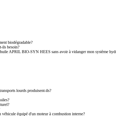
ement biodégradable?
t-ils besoin?
r à l'huile APRIL BIO-SYN HEES sans avoir à vidanger mon système hydr
transports lourds produisent-ils?
ssiles?
turel?
?
un véhicule équipé d'un moteur à combustion interne?