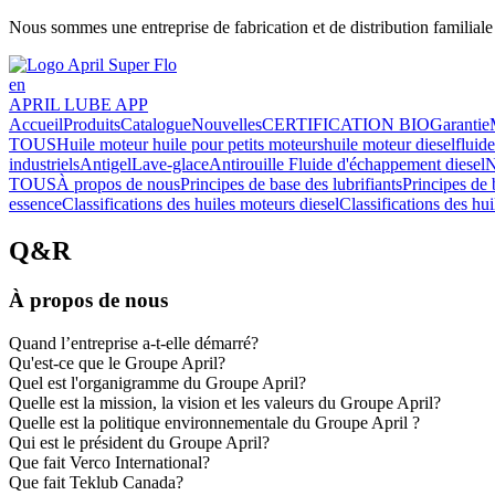
Nous sommes une entreprise de fabrication et de distribution familial
en
APRIL LUBE APP
Accueil
Produits
Catalogue
Nouvelles
CERTIFICATION BIO
Garantie
TOUS
Huile moteur
huile pour petits moteurs
huile moteur diesel
fluid
industriels
Antigel
Lave-glace
Antirouille
Fluide d'échappement diesel
N
TOUS
À propos de nous
Principes de base des lubrifiants
Principes de 
essence
Classifications des huiles moteurs diesel
Classifications des hu
Q&R
À propos de nous
Quand l’entreprise a-t-elle démarré?
Qu'est-ce que le Groupe April?
Quel est l'organigramme du Groupe April?
Quelle est la mission, la vision et les valeurs du Groupe April?
Quelle est la politique environnementale du Groupe April ?
Qui est le président du Groupe April?
Que fait Verco International?
Que fait Teklub Canada?