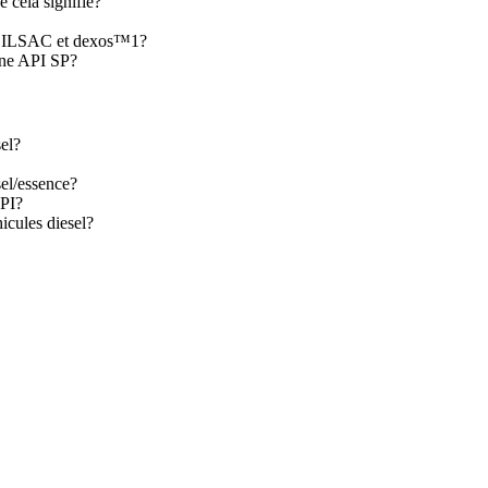
e cela signifie?
mes ILSAC et dexos™1?
nne API SP?
sel?
sel/essence?
API?
icules diesel?