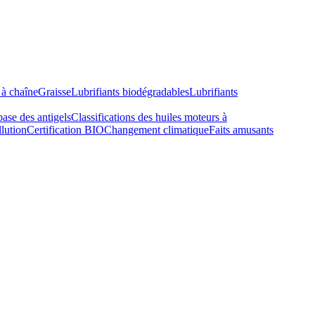
 à chaîne
Graisse
Lubrifiants biodégradables
Lubrifiants
base des antigels
Classifications des huiles moteurs à
lution
Certification BIO
Changement climatique
Faits amusants