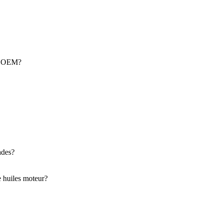
nts OEM?
ades?
e huiles moteur?