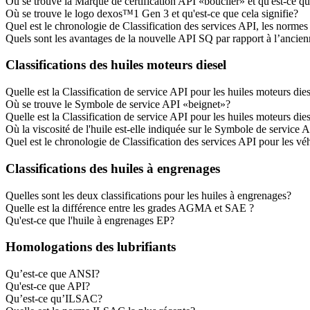
Où se trouve la Marque de certification API «bouclier» et qu'est-ce qu
Où se trouve le logo dexos™1 Gen 3 et qu'est-ce que cela signifie?
Quel est le chronologie de Classification des services API, les nor
Quels sont les avantages de la nouvelle API SQ par rapport à l’ancie
Classifications des huiles moteurs diesel
Quelle est la Classification de service API pour les huiles moteurs die
Où se trouve le Symbole de service API «beignet»?
Quelle est la Classification de service API pour les huiles moteurs die
Où la viscosité de l'huile est-elle indiquée sur le Symbole de service 
Quel est le chronologie de Classification des services API pour les véh
Classifications des huiles à engrenages
Quelles sont les deux classifications pour les huiles à engrenages?
Quelle est la différence entre les grades AGMA et SAE ?
Qu'est-ce que l'huile à engrenages EP?
Homologations des lubrifiants
Qu’est-ce que ANSI?
Qu'est-ce que API?
Qu’est-ce qu’ILSAC?