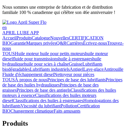
Nous sommes une entreprise de fabrication et de distribution
familiale 100 % canadienne qui célèbre son 46e anniversaire !
en
APRIL LUBE APP
Accueil
Produits
Catalogue
Nouvelles
CERTIFICATION
BIO
Garantie
Marques privées
Q&R
Carrières
Écrivez-nous
Trouvez-
nous
TOUS
Huile moteur
huile pour petits moteurs
huile moteur
diesel
fluide pour transmissions
huile à engrenages
huile
hydraulique
huile pour scies à chaîne
Graisse
Lubrifiants
biodégradables
Lubrifiants industriels
Antigel
Lave-glace
Antirouille
Fluide d'échappement diesel
Nettoyeur pour pièces
TOUS
À propos de nous
Principes de base des lubrifiants
Principes
de base des huiles hydrauliques
Principes de base des
graisses
Principes de base des antigels
Classifications des huiles
moteurs à essence
Classifications des huiles moteurs
diesel
Classifications des huiles à engrenages
Homologations des
lubrifiants
Viscosité du lubrifiant
Pollution
Certification
BIO
Changement climatique
Faits amusants
Produits